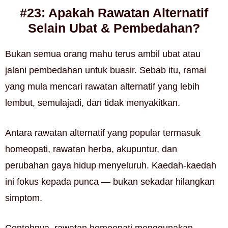
#23: Apakah Rawatan Alternatif
Selain Ubat & Pembedahan?
Bukan semua orang mahu terus ambil ubat atau
jalani pembedahan untuk buasir. Sebab itu, ramai
yang mula mencari rawatan alternatif yang lebih
lembut, semulajadi, dan tidak menyakitkan.
Antara rawatan alternatif yang popular termasuk
homeopati, rawatan herba, akupuntur, dan
perubahan gaya hidup menyeluruh. Kaedah-kaedah
ini fokus kepada punca — bukan sekadar hilangkan
simptom.