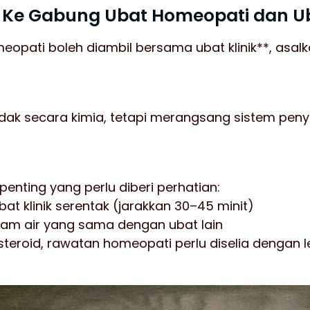
 Ke Gabung Ubat Homeopati dan Ub
eopati boleh diambil bersama ubat klinik**, asal
indak secara kimia, tetapi merangsang sistem pen
enting yang perlu diberi perhatian:
at klinik serentak (jarakkan 30–45 minit)
lam air yang sama dengan ubat lain
teroid, rawatan homeopati perlu diselia dengan leb