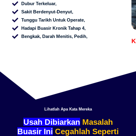
Dubur Terkeluar,
Sakit Berdenyut-Denyut,
Tunggu Tarikh Untuk Operate,
Hadapi Buasir Kronik Tahap 4,
Bengkak, Darah Menitis, Pedih,
K
Lihatlah Apa Kata Mereka
Usah Dibiarkan
Masalah
Buasir Ini
Cegahlah Seperti