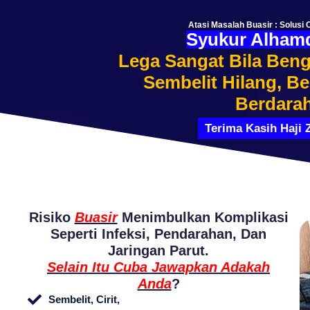
Atasi Masalah Buasir : Solusi 
Syukur Alhamd
Lega Sangat Bila Beng
Sembelit Hilang, Be
Berdarah
Terima Kasih Haji 
Risiko
Buasir
Menimbulkan Komplikasi
Seperti Infeksi, Pendarahan, Dan
Jaringan Parut.
Selain Itu Cuba Jawapkan Adakah
Anda
?
Sembelit, Cirit,