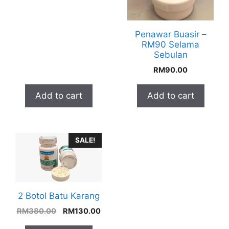
was:
is:
RM180.00.
RM90.00.
Penawar Buasir –
RM90 Selama
Sebulan
RM
90.00
Add to cart
Add to cart
SALE!
2 Botol Batu Karang
Original
Current
RM
380.00
RM
130.00
price
price