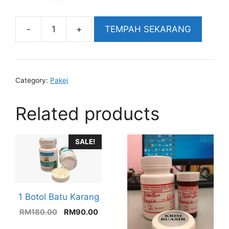
TEMPAH SEKARANG
Ubat
Buasir
-
RM90
Category:
Pakej
Selama
Sebulan
Related products
quantity
SALE!
1 Botol Batu Karang
Original
Current
RM
180.00
RM
90.00
price
price