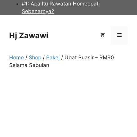
Skip
#1: Apa Itu Rawatan Homeopati
to
Sebenarnya?
content
Hj Zawawi
Menu
Home
/
Shop
/
Pakej
/ Ubat Buasir – RM90
Selama Sebulan